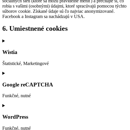
sociálnych sietí (ktoré sa môžu pravidelne meniť) a prečítajte si, čo
robia s vašimi (osobnými) údajmi, ktoré spracúvajú pomocou týchto
súborov cookie. Získané údaje sú čo najviac anonymizované.
Facebook a Instagram sa nachádzajú v USA.
6. Umiestnené cookies
Wistia
Štatistické, Marketingové
Consent
to
service
Google reCAPTCHA
wistia
Funkčné, nutné
Consent
to
service
WordPress
google-
recaptcha
Funkčné, nutné