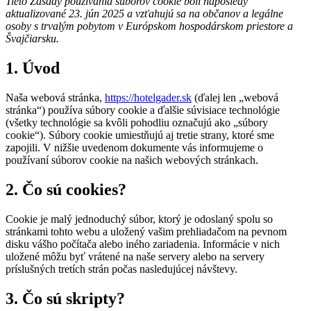
Tieto Zásady používania súborov cookie boli naposledy
aktualizované 23. jún 2025 a vzťahujú sa na občanov a legálne
osoby s trvalým pobytom v Európskom hospodárskom priestore a
Švajčiarsku.
1. Úvod
Naša webová stránka,
https://hotelgader.sk
(ďalej len „webová
stránka“) používa súbory cookie a ďalšie súvisiace technológie
(všetky technológie sa kvôli pohodliu označujú ako „súbory
cookie“). Súbory cookie umiestňujú aj tretie strany, ktoré sme
zapojili. V nižšie uvedenom dokumente vás informujeme o
používaní súborov cookie na našich webových stránkach.
2. Čo sú cookies?
Cookie je malý jednoduchý súbor, ktorý je odoslaný spolu so
stránkami tohto webu a uložený vašim prehliadačom na pevnom
disku vášho počítača alebo iného zariadenia. Informácie v nich
uložené môžu byť vrátené na naše servery alebo na servery
príslušných tretích strán počas nasledujúcej návštevy.
3. Čo sú skripty?