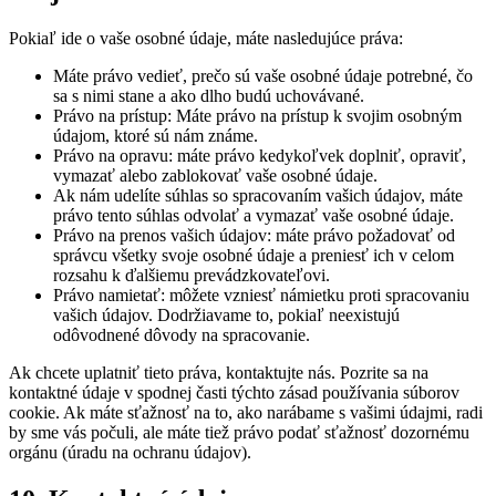
Pokiaľ ide o vaše osobné údaje, máte nasledujúce práva:
Máte právo vedieť, prečo sú vaše osobné údaje potrebné, čo
sa s nimi stane a ako dlho budú uchovávané.
Právo na prístup: Máte právo na prístup k svojim osobným
údajom, ktoré sú nám známe.
Právo na opravu: máte právo kedykoľvek doplniť, opraviť,
vymazať alebo zablokovať vaše osobné údaje.
Ak nám udelíte súhlas so spracovaním vašich údajov, máte
právo tento súhlas odvolať a vymazať vaše osobné údaje.
Právo na prenos vašich údajov: máte právo požadovať od
správcu všetky svoje osobné údaje a preniesť ich v celom
rozsahu k ďalšiemu prevádzkovateľovi.
Právo namietať: môžete vzniesť námietku proti spracovaniu
vašich údajov. Dodržiavame to, pokiaľ neexistujú
odôvodnené dôvody na spracovanie.
Ak chcete uplatniť tieto práva, kontaktujte nás. Pozrite sa na
kontaktné údaje v spodnej časti týchto zásad používania súborov
cookie. Ak máte sťažnosť na to, ako narábame s vašimi údajmi, radi
by sme vás počuli, ale máte tiež právo podať sťažnosť dozornému
orgánu (úradu na ochranu údajov).