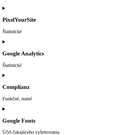
Consent
to
service
PixelYourSite
wordpress
Štatistické
Consent
to
service
Google Analytics
pixelyoursite
Štatistické
Consent
to
service
Complianz
google-
analytics
Funkčné, nutné
Consent
to
service
Google Fonts
complianz
Účel čakajúceho vyšetrovania