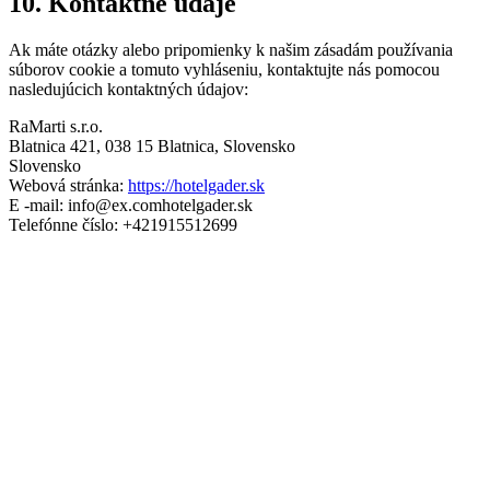
10. Kontaktné údaje
Ak máte otázky alebo pripomienky k našim zásadám používania
súborov cookie a tomuto vyhláseniu, kontaktujte nás pomocou
nasledujúcich kontaktných údajov:
RaMarti s.r.o.
Blatnica 421, 038 15 Blatnica, Slovensko
Slovensko
Webová stránka:
https://hotelgader.sk
E -mail:
info@
ex.com
hotelgader.sk
Telefónne číslo: +421915512699
Tieto zásady používania súborov cookie boli synchronizované s
serverom
cookiedatabase.org
v 5. august 2026.
Kontakt
Hotel:
info@hotelgader.sk
Recepcia:
+421 915 512 699
Informácie:
+421 918 810 474
Riaditeľ:
+421 907 525 976