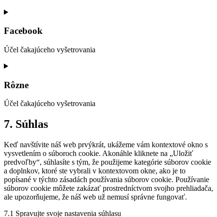
Consent
to
service
Facebook
google-
fonts
Účel čakajúceho vyšetrovania
Consent
to
service
Rôzne
facebook
Účel čakajúceho vyšetrovania
Consent
7. Súhlas
to
service
Keď navštívite náš web prvýkrát, ukážeme vám kontextové okno s
rôzne
vysvetlením o súboroch cookie. Akonáhle kliknete na „Uložiť
predvoľby“, súhlasíte s tým, že použijeme kategórie súborov cookie
a doplnkov, ktoré ste vybrali v kontextovom okne, ako je to
popísané v týchto zásadách používania súborov cookie. Používanie
súborov cookie môžete zakázať prostredníctvom svojho prehliadača,
ale upozorňujeme, že náš web už nemusí správne fungovať.
7.1 Spravujte svoje nastavenia súhlasu