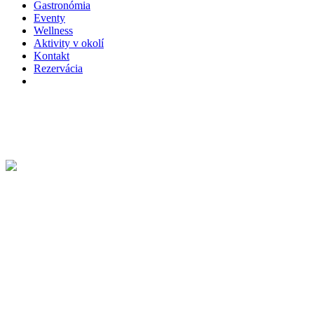
Gastronómia
Eventy
Wellness
Aktivity v okolí
Kontakt
Rezervácia
facebook
instagram
phone
email