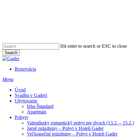
Hit enter to search or ESC to close
Search
Close
Search
Rezervácia
Menu
Úvod
Svadba v Gaderi
Ubytovanie
Izba Štandard
Apartmán
Pobyty
Valentínsky romantický pobyt pre dvoch (13.2. – 15.2.)
Jarné prázdniny – Pobyt v Hoteli Gader
Veľkonočné prázdniny – Pobyt v Hoteli Gader