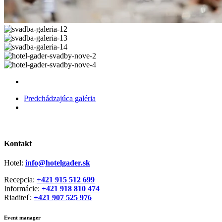
svadba-
galeria-
svadba-
11
galeria-
svadba-
12
galeria-
svadba-
13
galeria-
hotel-
14
gader-
hotel-
svadby-
gader-
nove-
svadby-
Predchádzajúca galéria
2
nove-
4
Kontakt
Hotel:
info@hotelgader.sk
Recepcia:
+421 915 512 699
Informácie:
+421 918 810 474
Riaditeľ:
+421 907 525 976
Event manager