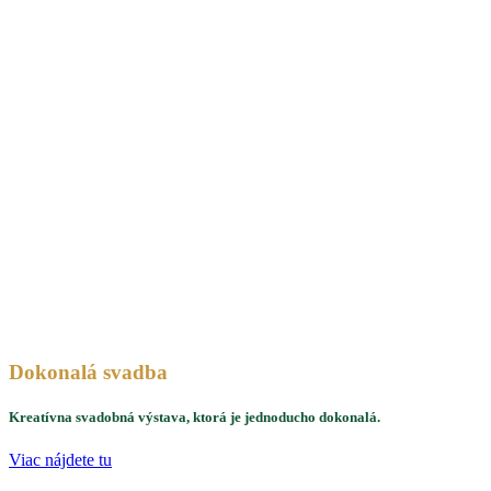
Skip
to
main
content
Dokonalá svadba
Kreatívna svadobná výstava, ktorá je jednoducho dokonalá.
Viac nájdete tu