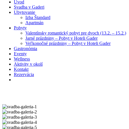
Úvod
Svadba v Gaderi
Ubytovanie
Izba Štandard
Apartmán
Pobyty
Valentínsky romantický pobyt pre dvoch (13.2. – 15.2.)
Jarné prázdniny – Pobyt v Hoteli Gader
Veľkonočné prázdniny – Pobyt v Hoteli Gader
Gastronómia
Eventy
Wellness
Aktivity v okolí
Kontakt
Rezervácia
facebook
instagram
phone
email
svadba-
galeria-
svadba-
1
galeria-
svadba-
2
galeria-
svadba-