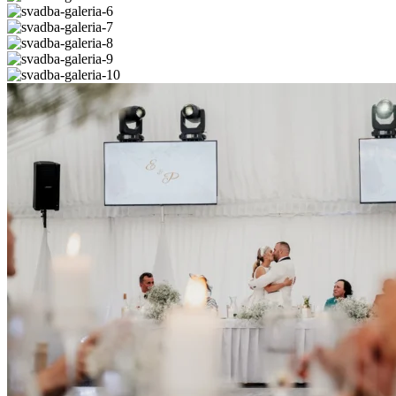
3
galeria-
svadba-
4
galeria-
svadba-
5
galeria-
svadba-
6
galeria-
svadba-
7
galeria-
svadba-
8
galeria-
svadba-
9
galeria-
10